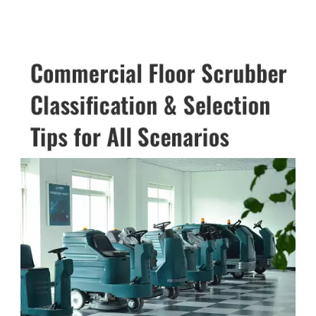
التنظيف المتكررة ويعزز الكفاءة بشكل كبير في المناطق
المفتوحة مثل الممرات وورش العمل ومواقف السيارات، مع
خفض تكاليف العمالة بشكل فعال. خزان مياه نظيفة سعة 180
لترًا + خزان صرف صحي سعة 195 لترًايساهم الخزانان
المزدوجان ذوا السعة الكبيرة في تقليل عمليات إعادة تعبئة
المياه والتخلص من مياه الصرف الصحي بشكل متكرر، مما
يدعم التشغيل المستمر لفترات طويلة. حتى بالنسبة
لمستودعات الخدمات اللوجستية واسعة النطاق التي تمتد على
آلاف الأمتار المربعة، يمكن تحقيق عملية تنظيف متواصلة من
محطة واحدة لتجنب أي انقطاعات في سير العمل. شرائط
مضادة للتصادم لكامل الجسميحمي المعدات من أضرار
الصدمات ويمنع الخدوش على الأرضيات والجدران والمرافق
المحيطة. تصميم تشغيل فائق الهدوءتم دمج محرك الشفط في
نظام امتصاص الصوت باستخدام مواد ممتازة لتخفيف
الضوضاء، مما يضمن مستوى ضوضاء تشغيل منخفض
للغاية. السيناريوهات القابلة للتطبيق مراكز التسوق والمتاجر
الكبرىينظف الأرضيات المصنوعة من البلاط والرخام بكفاءة
عالية مع أداء غسيل وتجفيف فوري، مما يضمن سلامة المشاة