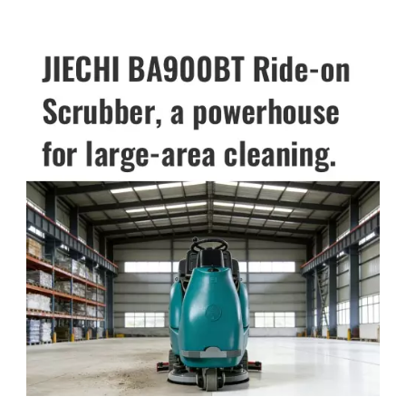
موظف تشغيله بسهولة. تكلفة صيانة منخفضة وتوفير مساحة
تماماً وجافة تماماً بعد التنظيف، مما يرفع من مستوى النظافة
التخزين. A3BA530BT ✅ نصائح الشراء: بالنسبة للميزانيات
العامة للمكان وصورة العلامة التجارية. يُعدّ جهاز JieChi
المحدودة والاستخدام في المساحات الصغيرة، أعط الأولوية
BA850BT الخيار الأمثل لمشرفي إدارة العقارات، وفرق
للطرازات التي تتمتع بعمر بطارية يزيد عن 6 ساعات وضغط
الإدارة في المصانع، ومشغلي مراكز التسوق، ومديري المرافق
فرشاة قابل للتعديل. آلة تنظيف الأرضيات القابلة للركوب |
في المستشفيات والمدارس، فهو يُمثّل الخيار الأفضل للتنظيف
أداة أساسية للمساحات المتوسطة والكبيرة ✨ السيناريوهات
اليومي للمساحات الداخلية الواسعة وتنظيف مواقع البناء بعد
القابلة للتطبيق: مساحات متوسطة إلى كبيرة تتراوح بين
الانتهاء منها. يُتيح هذا الجهاز عمليات تنظيف شاملة وعالية
5000 و20000 متر مربع، مثل المصانع متوسطة الحجم
الكفاءة ومنخفضة الاستهلاك، مما يُساعد على خلق بيئة عمل
ومراكز التسوق ومواقف السيارات تحت الأرض والمستودعات
وعامّة أنظف وأكثر هدوءًا وأمانًا.
الكبيرة والمناطق الصناعية. A5A7BA850BTA17【 المزيد من
المعلومات عن الجهاز 】 ✅ المزايا الرئيسية: تنظيف بدون
استخدام اليدين بفضل تصميمها القابل للركوب، مما يضاعف
كفاءة العمل (4000-9200 متر مربع/ساعة). مزودة ببطارية
تدوم لأكثر من 6 ساعات وضغط فرشاة قابل للتعديل (20-90
كجم)، قادرة على التعامل مع بقع الزيت الخفيفة والمتوسطة
والثقيلة. معدل استعادة مياه الصرف الصحي ≥95%، مما
يضمن جفافًا سريعًا للأرضيات ومنع الانزلاق. ⚠ ملاحظات:
يتطلب الحجم الأكبر مساحة تخزين مخصصة. سعره أعلى من