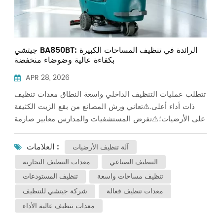
جيتشي BA850BT: الرائدة في تنظيف المساحات الكبيرة
بكفاءة عالية وضوضاء منخفضة
APR 28, 2026
تتطلب عمليات التنظيف الداخلي واسعة النطاق معدات تنظيف
ذات أداء أعلى.⚠️تعاني ورش المصانع من بقع الزيت الكثيفة
على الأرضيات؛⚠️تفرض المستشفيات والمدارس معايير صارمة
فيما يتعلق بالنظافة العامة والتحكم في الضوضاء؛ ⚠️تتميز
مواقف السيارات تحت الأرض ومستودعات الخدمات اللوجستية
العلامات :
آلة تنظيف الأرضيات
بمساحات أرضية واسعة حيث يكون الكنس اليدوي عملية
التنظيف الصناعي
معدات التنظيف التجارية
تستغرق وقتاً طويلاً وتتطلب جهداً كبيراً. الآلة تنظيف الأرضيات
تنظيف مساحات واسعة
تنظيف المستودعات
واسعة النطاق JieChi BA850BTيقدم حلاً مثالياً لجميع هذه
معدات تنظيف فعالة
شركة جيتشي للتنظيف
التحديات. المزايا الأساسية لجهاز JieChi BA850BT مسار
تنظيف عريض للغاية 850 ممبفضل قرص الفرشاة الكبير جدًا،
معدات تنظيف عالية الأداء
فإنه يوفر تغطية شاملة بتمريرة واحدة، مما يقلل من عمليات