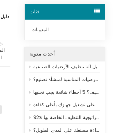
Tiếng Việt
فئات
Indonesia
المدونات
中文
مع
الم
أحدث مدونة
ا
تنظيف أرضيات المستودعات: التنظيف اليدوي مقابل آلة تنظيف الأرضيات الصناعية
ونظا
كيفية اختيار آلة تنظيف الأرضيات المناسبة لمنشأة تصنيع؟
الم
وان
لماذا تتسخ أرضيات المصانع مرة أخرى بعد التنظيف؟ 5 أخطاء شائعة يجب تجنبها
الم
هذ
مستق
92% من المتسوقين يغادرون المتاجر غير النظيفة - كيف ينبغي للمراكز التجارية تحسين استراتيجية التنظيف الخاصة بها
درج
لماذا يؤدي مفهوم "النظافة الكافية" إلى تدمير كفاءة مصنعك على المدى الطويل؟
من 