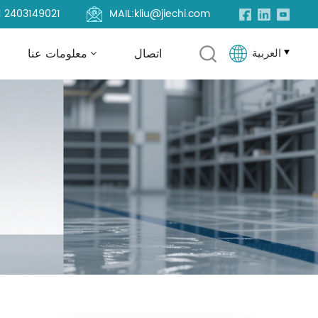
1 2403149021
MAIL:
kliu@jiechi.com
العربية
اتصال
معلومات عنا
English
Français
Русский
Español
Português
العربية
Türkçe