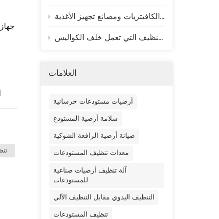
كيفية تحسين كفاءة التنظيف اليومي في المطابخ والكافيتريات ومصانع تجهيز الأغذية
أشع
و
ملاعب كأس العالم تبقى جاهزة للمباريات - إليكم تقنية التنظيف التي تعمل خلف الكواليس
ع
ا
العلامات
ال
أ
تساع
أرضيات مستودعات خرسانية
والت
سلامة أرضية المستودع
أد
القيا
صيانة أرضية الرافعة الشوكية
ال
ال
تنظ
معدات تنظيف المستودعات
خ
ال
بتفر
آلة تنظيف أرضيات صناعية
ا
للمستودعات
الاس
و
ش
التنظيف اليدوي مقابل التنظيف الآلي
تنظيف المستودعات
ب