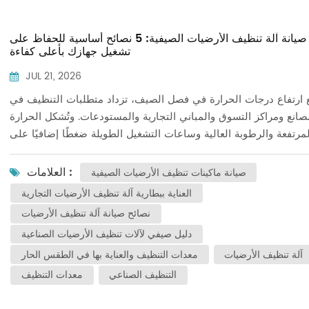
دليل صيانة آلة تنظيف الأرضيات الصيفية: 5 نصائح أساسية للحفاظ على
تشغيل جهازك بأعلى كفاءة
JUL 21, 2026
 ارتفاع درجات الحرارة في فصل الصيف، تزداد متطلبات التنظيف في
صانع ومراكز التسوق والمباني التجارية والمستودعات. وتُشكل الحرارة
لمرتفعة والرطوبة العالية وساعات التشغيل الطويلة ضغطًا إضافيًا على
المكونات الرئيسية لآلات تنظيف الأرضيات، بما في ذلك نظام البطارية
م استعادة المياه ووحدات التنظيف.بدون الصيانة المناسبة، يتراجع أداء
العلامات :
صيانة ماكينات تنظيف الأرضيات الصيفية
عدات. وقد تلاحظ انخفاضًا في مدة التشغيل، وضعفًا في سحب المياه،
العناية ببطارية آلة تنظيف الأرضيات التجارية
خفاضًا في كفاءة التنظيف.لمساعدة المستخدمين على تحسين موثوقية
نصائح صيانة آلة تنظيف الأرضيات
عدات وتقليل وقت التوقف، أعدت شركة جيتشي دليل الصيانة الصيفية
دليل صيفي لآلات تنظيف الأرضيات الصناعية
ا الذي يغطي نصائح العناية الأساسية للحفاظ على معداتك آلة تنظيف
الأرضيات يعمل بأقصى كفاءة. 1. صيانة البطارية: الحفاظ على وقت تشغيل
آلة تنظيف الأرضيات
معدات التنظيف والعناية بها في الطقس الحار
رتُعدّ البطارية مصدر الطاقة لكل آلة تنظيف أرضيات. في البيئات ذات
التنظيف الصناعي
معدات التنظيف
ات الحرارة المرتفعة، تؤثر زيادة درجة حرارة البطارية على كفاءة كلٍّ
الشحن والتفريغ. كما أن التعرض طويل الأمد للحرارة الزائدة قد يُسرّع