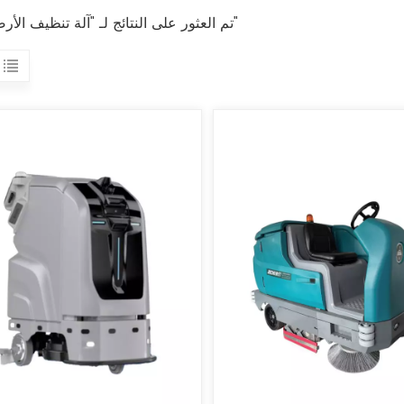
12 تم العثور على النتائج لـ "آلة تنظيف الأرضيات"