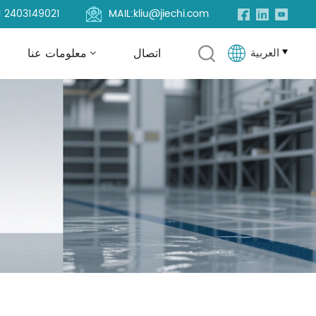
1 2403149021
MAIL:
kliu@jiechi.com
العربية
اتصال
معلومات عنا
English
Français
Русский
Español
Português
العربية
Türkçe