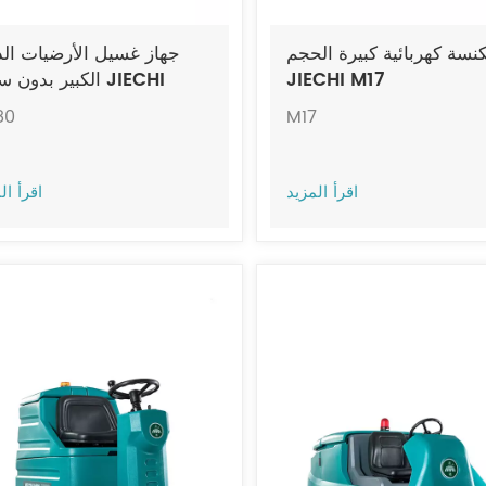
نسة كهربائية كبيرة الحجم
جهاز غسيل الأرضيات ال
JIECHI M17
الكبير بدون سائق I
80
80
M17
اقرأ المزيد
اقرأ ال