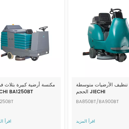
 تنظيف الأرضيات متوسطة
مكنسة أرضية كبيرة بثلاث 
الحجم JIECHI
ECHI BA1250BT
BA850BT/BA900BT
1250BT
BA850BT/BA900BT
اقرأ المزيد
اقرأ ال