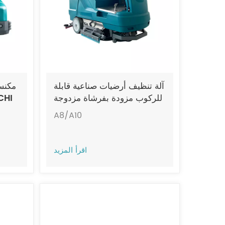
آلة تنظيف أرضيات صناعية قابلة
مكنسة
للركوب مزودة بفرشاة مزدوجة
JIECHI A8/A10
A8/A10
اقرأ المزيد