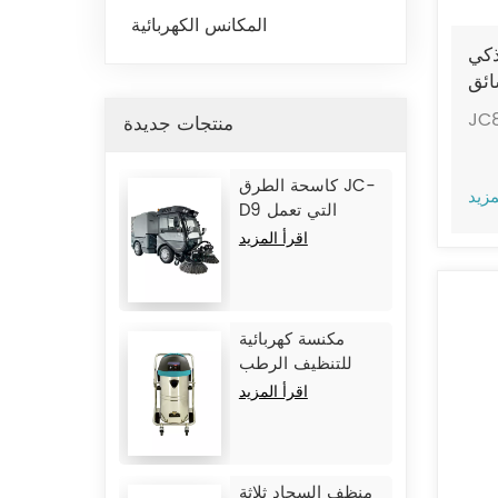
المكانس الكهربائية
ذكي
JIECH
JC
JC
منتجات جديدة
كاسحة الطرق JC-
مزيد
D9 التي تعمل
ببطارية الليثيوم
اقرأ المزيد
مكنسة كهربائية
للتنظيف الرطب
والجاف JC1245
اقرأ المزيد
منظف ​​السجاد ثلاثة