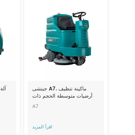
جيتشى A7، ماكينة تنظيف
آلة
أرضيات متوسطة الحجم ذات
فرشتين
A7
اقرأ المزيد