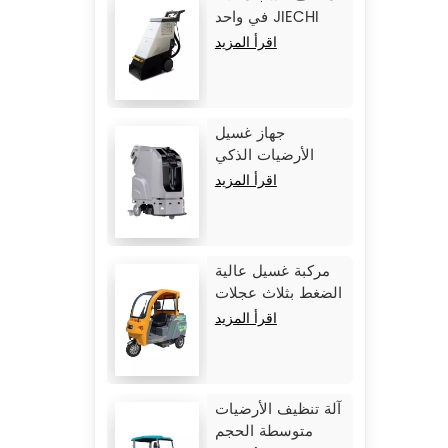
في واحد JIECHI
C15
اقرأ المزيد
جهاز غسيل
الأرضيات الذكي
الكبير بدون سائق
اقرأ المزيد
JIECHI JC80
مركبة غسيل عالية
الضغط بثلاث عجلات
من طراز JIECHI Q1
اقرأ المزيد
آلة تنظيف الأرضيات
متوسطة الحجم