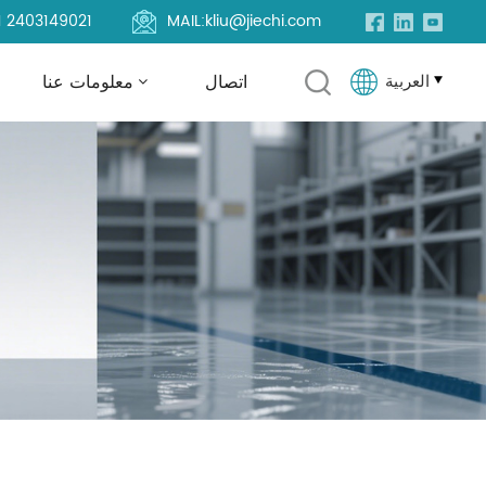
1 2403149021
MAIL:
kliu@jiechi.com
العربية
اتصال
معلومات عنا
English
Français
Русский
Español
Português
العربية
Türkçe