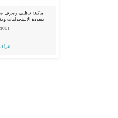
ماكينة تنظيف وصرف ص
متعددة الاستخدامات ومغ
بالكامل JIECHI BA2100T
2100T
اقرأ ال