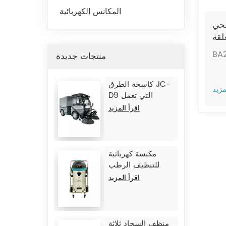
المكانس الكهربائية
حي
لقة
BA
منتجات جديدة
كاسحة الطرق JC-
مزيد
D9 التي تعمل
ببطارية الليثيوم
اقرأ المزيد
مكنسة كهربائية
للتنظيف الرطب
والجاف JC1245
اقرأ المزيد
منظف ​​السجاد ثلاثة