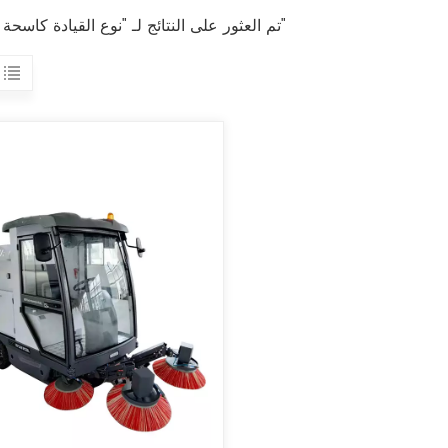
1 تم العثور على النتائج لـ "نوع القيادة كاسحة طريق"