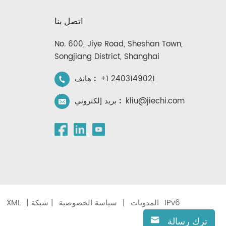
اتصل بنا
No. 600, Jiye Road, Sheshan Town,
Songjiang District, Shanghai
+1 2403149021
هاتف :
kliu@jiechi.com
بريد إلكتروني :
المدونات
|
سياسة الخصوصية
| شبكة IPv6
|
XML
|
ترك رسالة