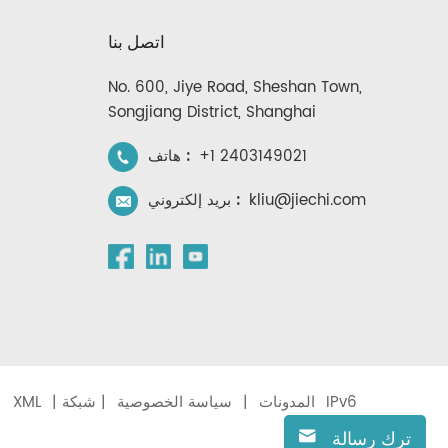
اتصل بنا
No. 600, Jiye Road, Sheshan Town,
Songjiang District, Shanghai
+1 2403149021
هاتف :
kliu@jiechi.com
بريد إلكتروني :
المدونات
|
سياسة الخصوصية
| شبكة IPv6
|
XML
|
ترك رسالة