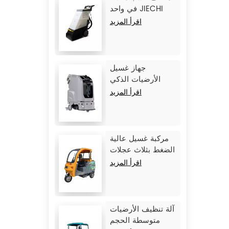
في واحد JIECHI
C15
اقرأ المزيد
جهاز غسيل
الأرضيات الذكي
الكبير بدون سائق
اقرأ المزيد
JIECHI JC80
مركبة غسيل عالية
الضغط بثلاث عجلات
من طراز JIECHI Q1
اقرأ المزيد
آلة تنظيف الأرضيات
متوسطة الحجم