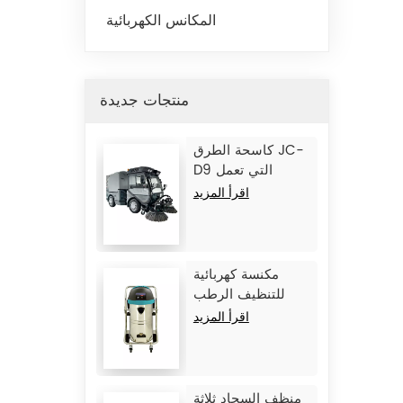
المكانس الكهربائية
منتجات جديدة
كاسحة الطرق JC-
D9 التي تعمل
ببطارية الليثيوم
اقرأ المزيد
مكنسة كهربائية
للتنظيف الرطب
والجاف JC1245
اقرأ المزيد
منظف ​​السجاد ثلاثة