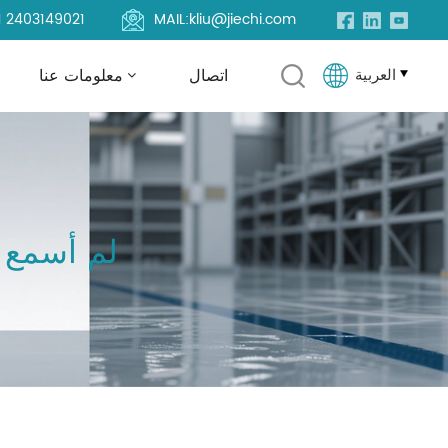
1 2403149021
MAIL:
kliu@jiechi.com
العربية
اتصال
معلومات عنا
English
Français
لم أسمع 
Русский
Español
Português
العربية
Türkçe