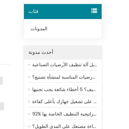
Tiếng Việt
فئات
Indonesia
المدونات
中文
أحدث مدونة
تنظيف أرضيات المستودعات: التنظيف اليدوي مقابل آلة تنظيف الأرضيات الصناعية
ال
كيفية اختيار آلة تنظيف الأرضيات المناسبة لمنشأة تصنيع؟
خ
إعا
لماذا تتسخ أرضيات المصانع مرة أخرى بعد التنظيف؟ 5 أخطاء شائعة يجب تجنبها
دقيق
الضعف
ذا
قابل
92% من المتسوقين يغادرون المتاجر غير النظيفة - كيف ينبغي للمراكز التجارية تحسين استراتيجية التنظيف الخاصة بها
لماذا يؤدي مفهوم "النظافة الكافية" إلى تدمير كفاءة مصنعك على المدى الطويل؟
م