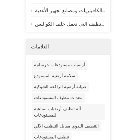
كيفية تحسين كفاءة التنظيف اليومي في المطابخ والكافيتريات ومصانع تجهيز الأغذية
الضع
ملاعب كأس العالم تبقى جاهزة للمباريات - إليكم تقنية التنظيف التي تعمل خلف الكواليس
صنا
العلامات
بال
أرضيات مستودعات خرسانية
ا
سلامة أرضية المستودع
للقضا
صيانة أرضية الرافعة الشوكية
خف
معدات تنظيف المستودعات
آلة تنظيف أرضيات صناعية
للمستودعات
الصر
التنظيف اليدوي مقابل التنظيف الآلي
جيتش
تنظيف المستودعات
- مث