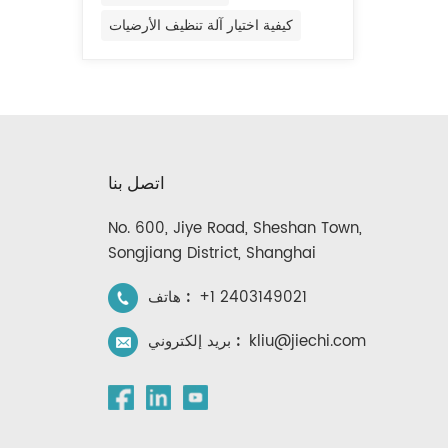
ال
كيفية اختيار آلة تنظيف الأرضيات
التن
وتخ
اتخاذ
معزز 
اتصل بنا
ا
No. 600, Jiye Road, Sheshan Town,
الأر
Songjiang District, Shanghai
+1 2403149021
هاتف :
kliu@jiechi.com
بريد إلكتروني :