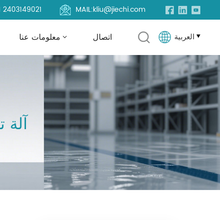
1 2403149021
MAIL:
kliu@jiechi.com
العربية
اتصال
معلومات عنا
English
Français
آلة 
Русский
Español
Português
العربية
Türkçe