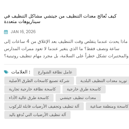
كيف تُعالج معدات التنظيف من جيتشي مشاكل التنظيف في
سيناريوهات متعددة
JAN 16, 2026
ماذا يحدث عندما يتقلص وقت التنظيف بعد الإغلاق من 4 ساعات إلى
ساعة ونصف فقط؟ ما الذي يتغير عندما لا تعود ممرات المدارس
والمختبرات تشكل خطراً على السلامة، بل مجرد مهام تنظيف روتينية؟
وعندما تواجه المصانع غباراً معدنياً أدق من شعرة الإنسان، ما الحلول
مطلوبة؟ تنظيف الأرضيات، رغم بساطته الظاهرية، أصبح ساحة معركة
العلامات :
عامل نظافة الشوارع
فية لكفاءة الأعمال وإدارة السلامة. معدات تنظيف جيتشي تعمل على
توريد معدات التنظيف البلدية
شركة تصنيع كاسحات الطرق الأصلية
دة تعريف حدود التنظيف باستخدام التكنولوجيا الذكية، مما يوفر حلولاً
كاسحة طرق خارجية
كاسحة نظافة خارجية تجارية
ة لكل سيناريو. مراكز التسوق: الموازنة بين حركة الزوار والكفاءةنقاط
معدات تنظيف جيتشي
كاسحة طرق عالية الأداء
:ضيق الوقت بعد الإغلاق؛ صعوبة الحفاظ على النظافة في المناطق
ت الحركة المرورية العالية.حل جيتشي:الآلة تنظيف وتجفيف الأرضيات
كاسحة ومنظفة صناعية
آلة تنظيف وتجفيف الأرضيات قابلة للركوب
ة للركوب تتميز هذه السلسلة بتصميم خفيف الوزن يتيح سهولة الحركة
آلة تنظيف الأرضيات التي تُدفع باليد
بين الرفوف والطاولات. كما يسمح نصف قطر دورانها الصغير بتوجيه
حوري، مما يزيد من كفاءة التشغيل. ويمكن تعديل ضغط رأس الفرشاة